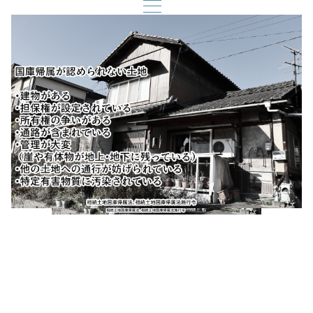
AdobeStock_184845428